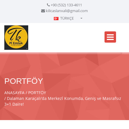
+90 (532) 133-4611
kilicaslanxali@gmail.com
TÜRKÇE
Türkçe - Turkish
English - English
русский - Russian
فارسی - Persian
العربية - Arabic
Crnogorski - Montenegrin
PORTFÖY
Српски - Serbian
ANASAYFA
PORTFÖY
Dalaman Karaçalı'da Merkezî Konumda, Geniş ve Masrafsız
3+1 Daire!