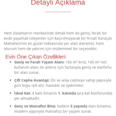
Detaylı Açıklama
Hem Dalaman’ın merkezinde olmak hem de geniş, ferah bir
evde yaşamak isteyenler için kaçırılmayacak bir fırsat! Karaçalı
Mahallesi’nin en güzel noktasında yer alan dairemiz, hem
oturum hem de yatırım için mükemmel bir seçenektir.
Evin Öne Çıkan Özellikleri:
Geniş ve Ferah Yaşam Alanı:
160 m² brüt, 145 m² net
kullanım alanı ile aileniz için fazlasıyla geniş ve konforlu
bir alan sunar.
Çift Cephe Avantajı:
Ön ve arka cepheye sahip yapısıyla
gün boyu ışık alır, havadar ve aydınlıktır.
İdeal Kat:
4 katlı binanın
1. katında
(ara kat konforunda)
yer almaktadır.
Genç ve Masrafsız Bina:
Sadece
5 yaşında
olan binamız,
modern yapısıyla masrafsız bir yaşam sunar.