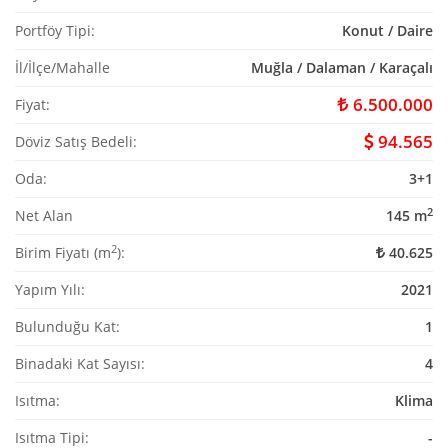
Portföy Tipi:
Konut / Daire
İl/İlçe/Mahalle
Muğla / Dalaman / Karaçalı
6.500.000
Fiyat:
94.565
Döviz Satış Bedeli:
Oda:
3+1
2
Net Alan
145 m
2
Birim Fiyatı (m
):
40.625
Yapım Yılı:
2021
Bulunduğu Kat:
1
Binadaki Kat Sayısı:
4
Isıtma:
Klima
Isıtma Tipi:
-