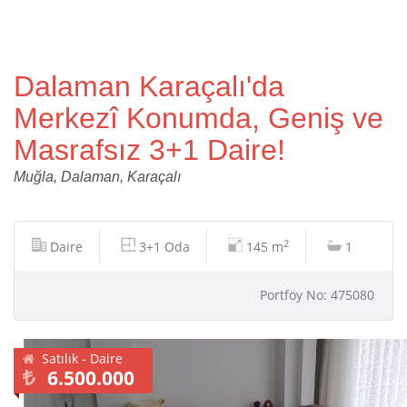
Dalaman Karaçalı'da
Merkezî Konumda, Geniş ve
Masrafsız 3+1 Daire!
Muğla, Dalaman, Karaçalı
2
Daire
3+1 Oda
145 m
1
Portföy No: 475080
Satılık - Daire
6.500.000