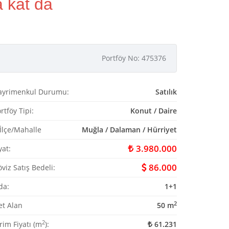
a kat da
Portföy No: 475376
ayrimenkul Durumu:
Satılık
rtföy Tipi:
Konut / Daire
/İlçe/Mahalle
Muğla / Dalaman / Hürriyet
3.980.000
yat:
86.000
viz Satış Bedeli:
da:
1+1
2
et Alan
50 m
2
rim Fiyatı (m
):
61.231