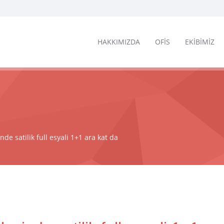
HAKKIMIZDA
OFİS
EKİBİMİZ
e satilik full esyali 1+1 ara kat da