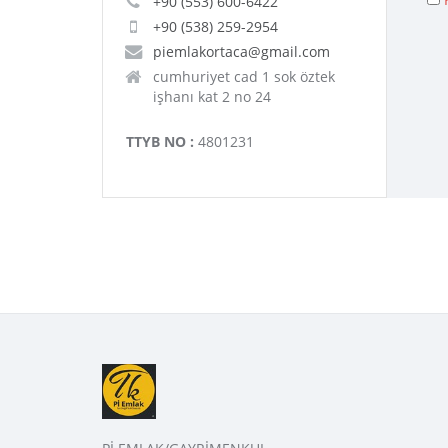
+90 (553) 600-6422
+90 (538) 259-2954
piemlakortaca@gmail.com
cumhuriyet cad 1 sok öztek
işhanı kat 2 no 24
TTYB NO :
4801231