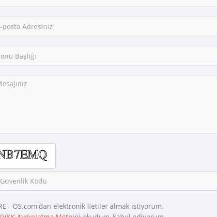
E - OS.com'dan elektronik iletiler almak istiyorum.
KVKK Aydınlatma Metni
ni okudum, kabul ediyorum