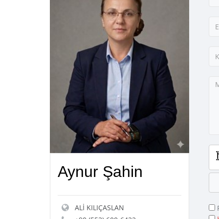
Aynur Şahin
ALİ KILIÇASLAN
R