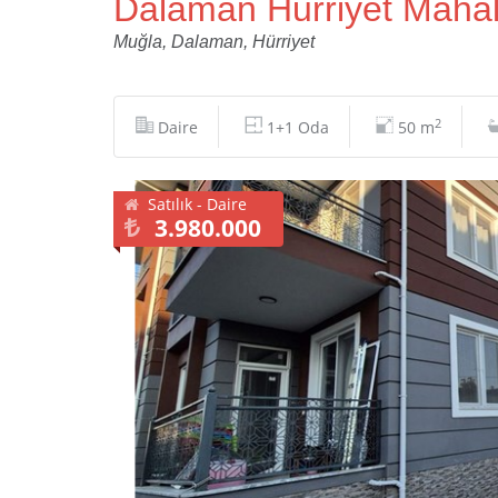
Dalaman Hurriyet Mahalle
Muğla, Dalaman, Hürriyet
2
Daire
1+1 Oda
50 m
Satılık - Daire
3.980.000