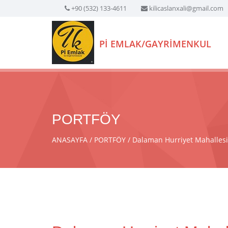
+90 (532) 133-4611
kilicaslanxali@gmail.com
Pİ EMLAK/GAYRİMENKUL
PORTFÖY
ANASAYFA
PORTFÖY
Dalaman Hurriyet Mahallesind