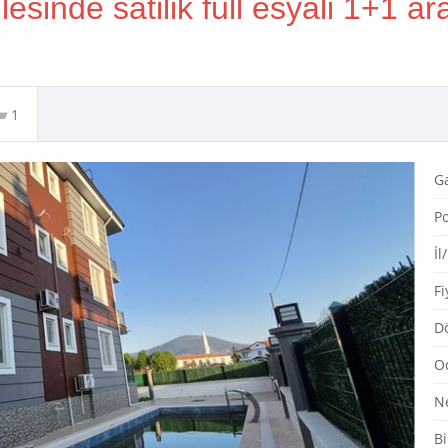
sinde satilik full esyali 1+1 ar
1
G
Po
İl
Fi
Dö
O
N
Bi