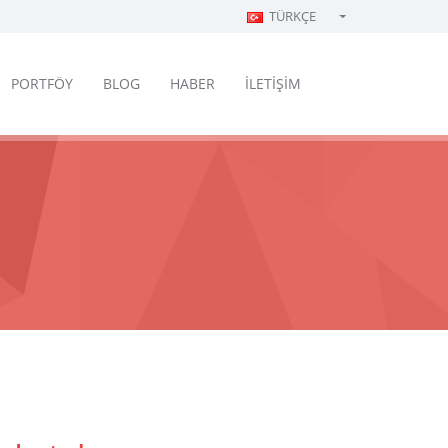
TÜRKÇE
Türkçe - Turkish
English - English
PORTFÖY
BLOG
HABER
İLETİŞİM
русский - Russian
فارسی - Persian
العربية - Arabic
Crnogorski - Montenegrin
Српски - Serbian