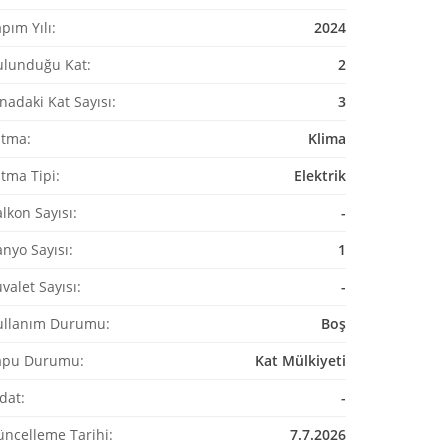
pım Yılı:
2024
ulunduğu Kat:
2
nadaki Kat Sayısı:
3
ıtma:
Klima
ıtma Tipi:
Elektrik
lkon Sayısı:
-
nyo Sayısı:
1
valet Sayısı:
-
ullanım Durumu:
Boş
apu Durumu:
Kat Mülkiyeti
dat:
-
üncelleme Tarihi:
7.7.2026