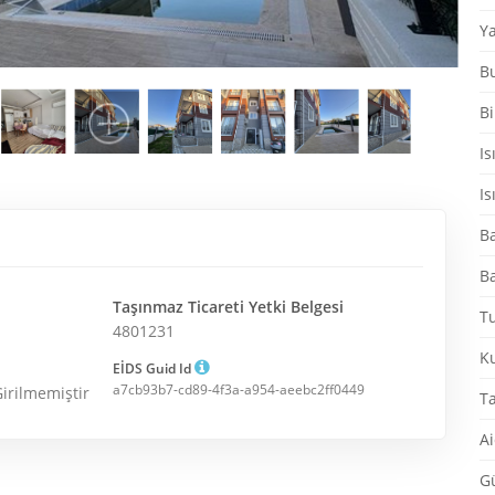
Ya
B
Bi
Is
Is
Ba
Ba
Taşınmaz Ticareti Yetki Belgesi
Tu
4801231
K
EİDS Guid Id
a7cb93b7-cd89-4f3a-a954-aeebc2ff0449
Girilmemiştir
T
Ai
G