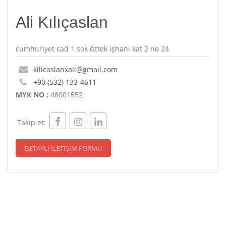
Ali Kılıçaslan
cumhuriyet cad 1 sok öztek işhanı kat 2 no 24
kilicaslanxali@gmail.com
+90 (532) 133-4611
MYK NO :
48001552
Takip et:
DETAYLI İLETİŞİM FORMU