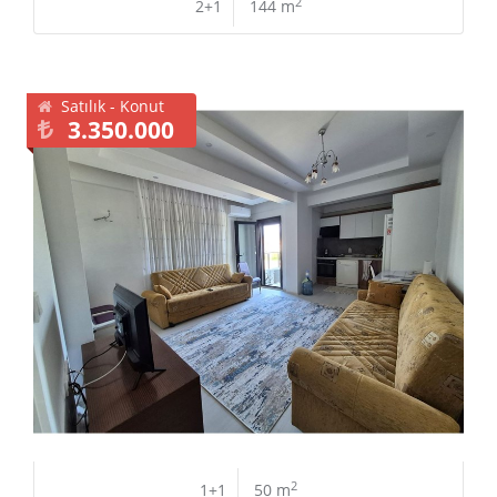
2
2+1
144 m
Satılık - Konut
3.350.000
2
1+1
50 m