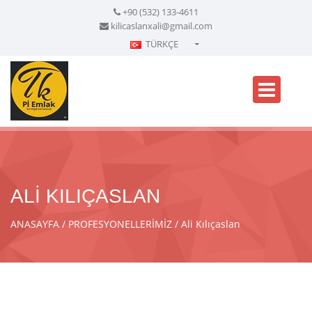
+90 (532) 133-4611
kilicaslanxali@gmail.com
TÜRKÇE
Türkçe - Turkish
English - English
русский - Russian
فارسی - Persian
العربية - Arabic
Crnogorski - Montenegrin
ALİ KILIÇASLAN
Српски - Serbian
ANASAYFA
PROFESYONELLERİMİZ
Ali Kılıçaslan