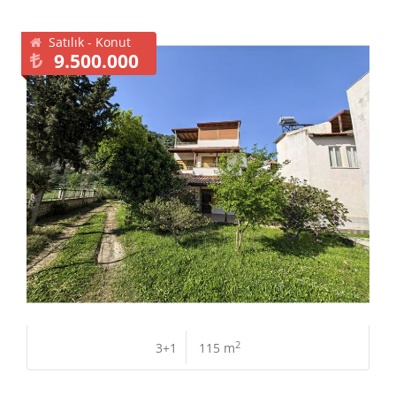
Satılık - Konut
9.500.000
2
3+1
115 m