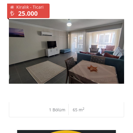
Kiralık - Ticari
25.000
2
1 Bölüm
65 m