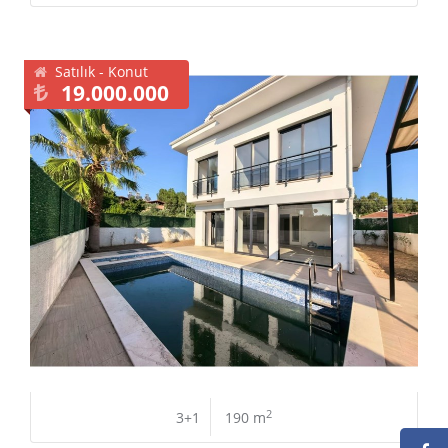
Satılık - Konut
19.000.000
2
3+1
190 m