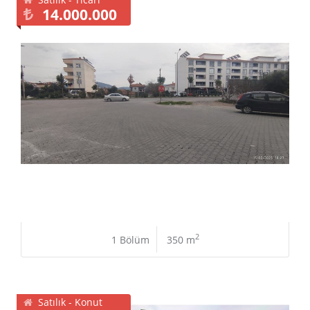
14.000.000
2
1 Bölüm
350 m
Satılık - Konut