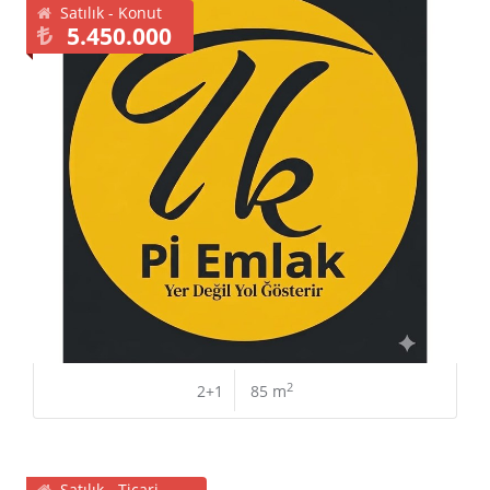
Satılık - Konut
5.450.000
2
2+1
85 m
Satılık - Ticari