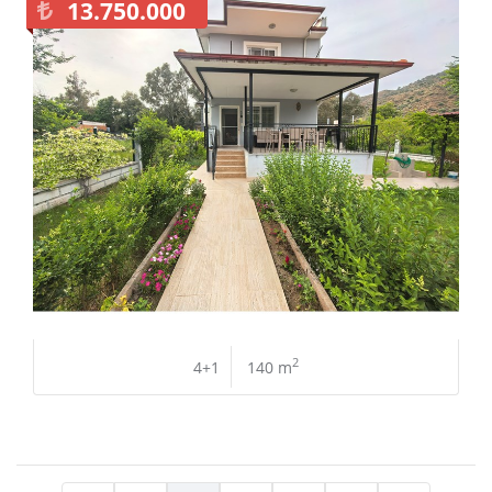
13.750.000
2
4+1
140 m